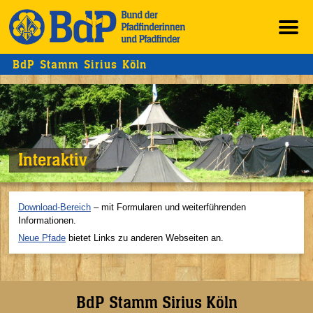
BdP Stamm Sirius Köln
Interaktiv
Download-Bereich
– mit Formularen und weiterführenden
Informationen.
Neue Pfade
bietet Links zu anderen Webseiten an.
BdP Stamm Sirius Köln