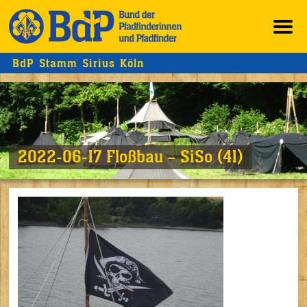
BdP Stamm Sirius Köln
2022-06-17 Floßbau – SiSo (41)