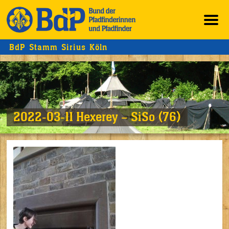
BdP Stamm Sirius Köln
2022-03-11 Hexerey – SiSo (76)