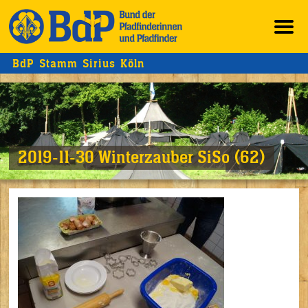
BdP Stamm Sirius Köln
2019-11-30 Winterzauber SiSo (62)